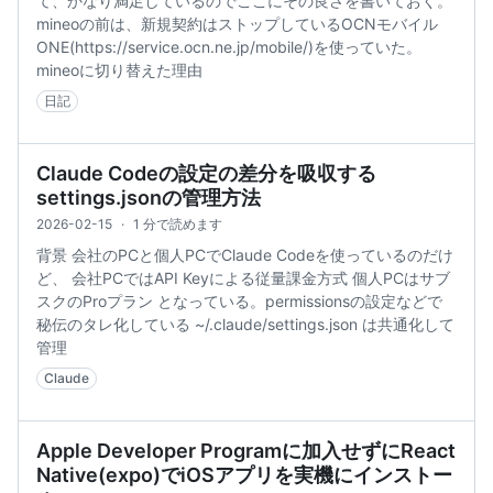
て、かなり満足しているのでここにその良さを書いておく。
mineoの前は、新規契約はストップしているOCNモバイル
ONE(https://service.ocn.ne.jp/mobile/)を使っていた。
mineoに切り替えた理由
日記
Claude Codeの設定の差分を吸収する
settings.jsonの管理方法
2026-02-15
·
1 分で読めます
背景 会社のPCと個人PCでClaude Codeを使っているのだけ
ど、 会社PCではAPI Keyによる従量課金方式 個人PCはサブ
スクのProプラン となっている。permissionsの設定などで
秘伝のタレ化している ~/.claude/settings.json は共通化して
管理
Claude
Apple Developer Programに加入せずにReact
Native(expo)でiOSアプリを実機にインストー