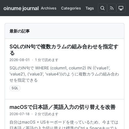
oinume journal
Archives
Categories
Tags
最新の記事
SQLのIN句で複数カラムの組み合わせを指定す
る
2026-08-01
·
1 分で読めます
SQLのIN句で WHERE (column1, column2) IN (('value1',
'value2'), ('value3', 'value4'))のように複数カラムの組み合わ
せを指定できる
SQL
macOSで日本語／英語入力の切り替えを改善
2026-07-18
·
2 分で読めます
自分はmacOS + USキーボードを使っているため、今までは
日本語／英語の入力切り替えは標準のCtrl + Spaceキーでト