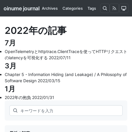
oinume journal
Archives
Categories
Tags
2022年の記事
7月
OpenTelemetryとhttptrace.ClientTraceを使ってHTTPリクエスト
のlatencyを可視化する
2022/07/11
3月
Chapter 5 - Information Hiding (and Leakage) / A Philosophy of
Software Design
2022/03/15
1月
2022年の抱負
2022/01/31
Search