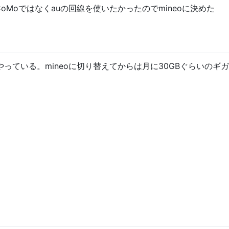
Moではなくauの回線を使いたかったのでmineoに決めた
っている。mineoに切り替えてからは月に30GBぐらいのギ