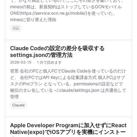
て、かなり満足しているのでここにその良さを書いておく。
mineoの前は、新規契約はストップしているOCNモバイル
ONE(https://service.ocn.ne.jp/mobile/)を使っていた。
mineoに切り替えた理由
日記
Claude Codeの設定の差分を吸収する
settings.jsonの管理方法
2026-02-15
·
1 分で読めます
背景 会社のPCと個人PCでClaude Codeを使っているのだけ
ど、 会社PCではAPI Keyによる従量課金方式 個人PCはサブ
スクのProプラン となっている。permissionsの設定などで
秘伝のタレ化している ~/.claude/settings.json は共通化して
管理
Claude
Apple Developer Programに加入せずにReact
Native(expo)でiOSアプリを実機にインストー