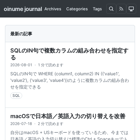
oinume journal
Archives
Categories
Tags
最新の記事
SQLのIN句で複数カラムの組み合わせを指定す
る
2026-08-01
·
1 分で読めます
SQLのIN句で WHERE (column1, column2) IN (('value1',
'value2'), ('value3', 'value4'))のように複数カラムの組み合わ
せを指定できる
SQL
macOSで日本語／英語入力の切り替えを改善
2026-07-18
·
2 分で読めます
自分はmacOS + USキーボードを使っているため、今までは
日本語／英語の入力切り替えは標準のCtrl + Spaceキーでト