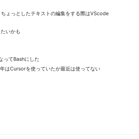
liJで、ちょっとしたテキストの編集をする際はVScode
えたいかも
ってBashにした
odex。去年はCursorを使っていたが最近は使ってない