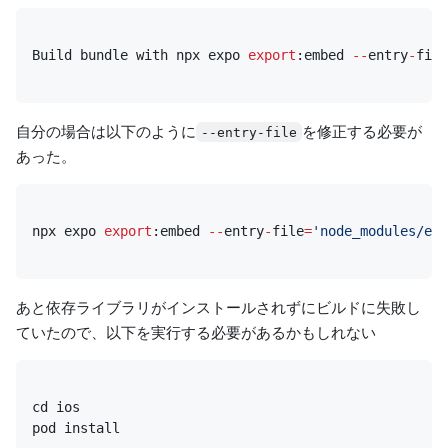
Build
bundle
with
npx
expo
export
:
embed
--
entry
-
file
自分の場合は以下のように
を修正する必要が
--entry-file
あった。
npx
expo
export
:
embed
--
entry
-
file
=
'node_modules/exp
あと依存ライブラリがインストールされずにビルドに失敗し
ていたので、以下を実行する必要があるかもしれない
pod install