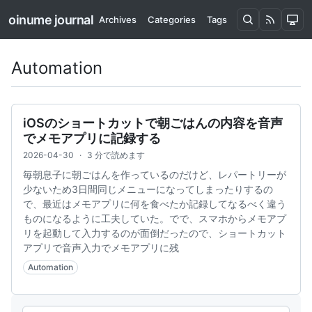
oinume journal
Archives
Categories
Tags
Automation
iOSのショートカットで朝ごはんの内容を音声
でメモアプリに記録する
2026-04-30
·
3 分で読めます
毎朝息子に朝ごはんを作っているのだけど、レパートリーが
少ないため3日間同じメニューになってしまったりするの
で、最近はメモアプリに何を食べたか記録してなるべく違う
ものになるように工夫していた。でで、スマホからメモアプ
リを起動して入力するのが面倒だったので、ショートカット
アプリで音声入力でメモアプリに残
Automation