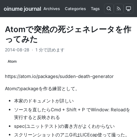
oinume journal
Archives
Categories
Tags
Atomで突然の死ジェネレータを作
ってみた
2014-08-28
·
1 分で読めます
Atom
https://atom.io/packages/sudden-death-generator
Atomのpackageを作る練習として。
本家のドキュメント
が詳しい
ソースを直したらCmd + Shift + P でWindow: Reloadを
実行すると反映される
spec(ユニットテスト)の書き方がよくわからない
スクリーンショットのアニGifは
LICEcap
使って撮った。