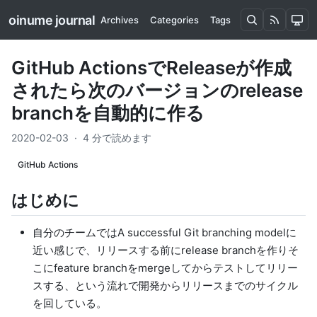
oinume journal
Archives
Categories
Tags
GitHub ActionsでReleaseが作成
されたら次のバージョンのrelease
branchを自動的に作る
2020-02-03
·
4 分で読めます
GitHub Actions
はじめに
自分のチームでは
A successful Git branching model
に
近い感じで、リリースする前にrelease branchを作りそ
こにfeature branchをmergeしてからテストしてリリー
スする、という流れで開発からリリースまでのサイクル
を回している。