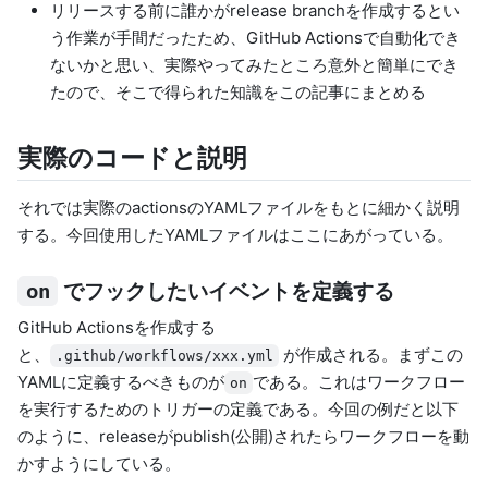
リリースする前に誰かがrelease branchを作成するとい
う作業が手間だったため、GitHub Actionsで自動化でき
ないかと思い、実際やってみたところ意外と簡単にでき
たので、そこで得られた知識をこの記事にまとめる
実際のコードと説明
それでは実際のactionsのYAMLファイルをもとに細かく説明
する。今回使用したYAMLファイルは
ここ
にあがっている。
でフックしたいイベントを定義する
on
GitHub Actionsを作成する
と、
が作成される。まずこの
.github/workflows/xxx.yml
YAMLに定義するべきものが
である。これはワークフロー
on
を実行するためのトリガーの定義である。今回の例だと以下
のように、releaseがpublish(公開)されたらワークフローを動
かすようにしている。