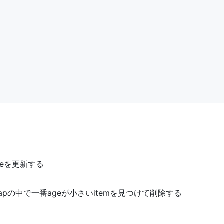
geを更新する
: mapの中で一番ageが小さいitemを見つけて削除する