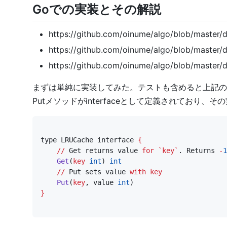
Goでの実装とその解説
https://github.com/oinume/algo/blob/master/d
https://github.com/oinume/algo/blob/master/d
https://github.com/oinume/algo/blob/master/da
まずは単純に実装してみた。テストも含めると上記の3つの
Putメソッドがinterfaceとして定義されており、その実
type
LRUCache
interface
{
//
Get
returns
value
for
`
key
`
.
Returns
-
1
Get
(
key
int
)
int
//
Put
sets
value
with
key
Put
(
key
,
value
int
)
}