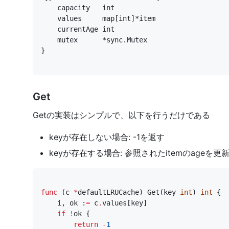
}
Get
Getの実装はシンプルで、以下を行うだけである
keyが存在しない場合: -1を返す
keyが存在する場合: 参照されたitemのageを更新
func
(
c
*
defaultLRUCache
)
Get
(
key
int
)
int
{
i
,
ok
:
=
c
.
values
[
key
]
if
!
ok
{
return
-
1