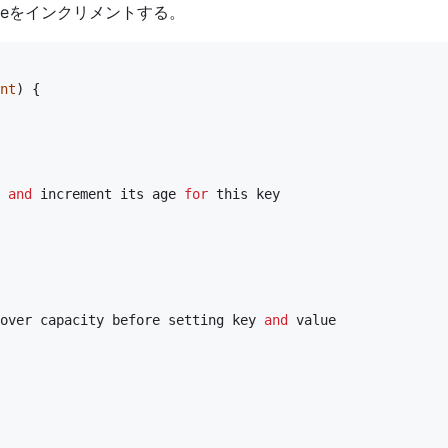
Ageをインクリメントする。
nt
)
{
and
increment
its
age
for
this
key
over
capacity
before
setting
key
and
value