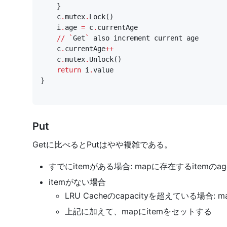
}
c
.
mutex
.
Lock
()
i
.
age
=
c
.
currentAge
//
`
Get
`
also
increment
current
age
c
.
currentAge
++
c
.
mutex
.
Unlock
()
return
i
.
value
}
Put
Getに比べるとPutはやや複雑である。
すでにitemがある場合: mapに存在するitemのa
itemがない場合
LRU Cacheのcapacityを超えている場合
上記に加えて、mapにitemをセットする