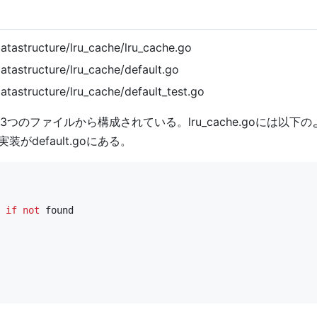
atastructure/lru_cache/lru_cache.go
atastructure/lru_cache/default.go
tastructure/lru_cache/default_test.go
ファイルから構成されている。lru_cache.goには以下のよ
装がdefault.goにある。
if
not
found