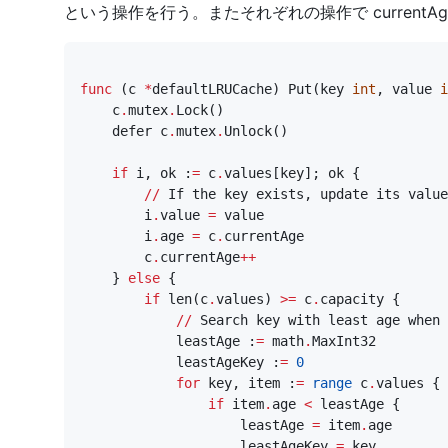
という操作を行う。またそれぞれの操作で current
func
(
c
*
defaultLRUCache
)
Put
(
key
int
,
value
i
c
.
mutex
.
Lock
()
defer
c
.
mutex
.
Unlock
()
if
i
,
ok
:
=
c
.
values
[
key
];
ok
{
//
If
the
key
exists
,
update
its
value
i
.
value
=
value
i
.
age
=
c
.
currentAge
c
.
currentAge
++
}
else
{
if
len
(
c
.
values
)
>=
c
.
capacity
{
//
Search
key
with
least
age
when
leastAge
:
=
math
.
MaxInt32
leastAgeKey
:
=
0
for
key
,
item
:
=
range
c
.
values
{
if
item
.
age
<
leastAge
{
leastAge
=
item
.
age
leastAgeKey
=
key