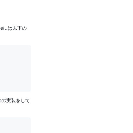
ueには以下の
heの実装をして