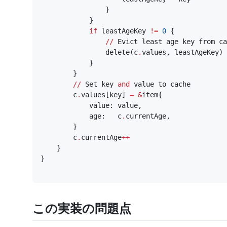
}
}
if
leastAgeKey
!=
0
{
//
Evict
least
age
key
from
ca
delete
(
c
.
values
,
leastAgeKey
)
}
}
//
Set
key
and
value
to
cache
c
.
values
[
key
]
=
&
item
{
value
:
value
,
age
:
c
.
currentAge
,
}
c
.
currentAge
++
}
}
この実装の問題点