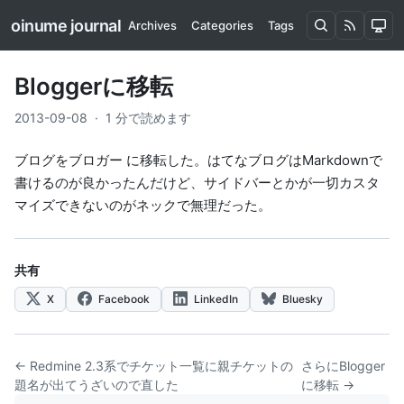
oinume journal
Archives
Categories
Tags
Bloggerに移転
2013-09-08
·
1 分で読めます
ブログを
ブロガー
に移転した。はてなブログはMarkdownで
書けるのが良かったんだけど、サイドバーとかが一切カスタ
マイズできないのがネックで無理だった。
共有
X
Facebook
LinkedIn
Bluesky
← Redmine 2.3系でチケット一覧に親チケットの
さらにBlogger
題名が出てうざいので直した
に移転 →