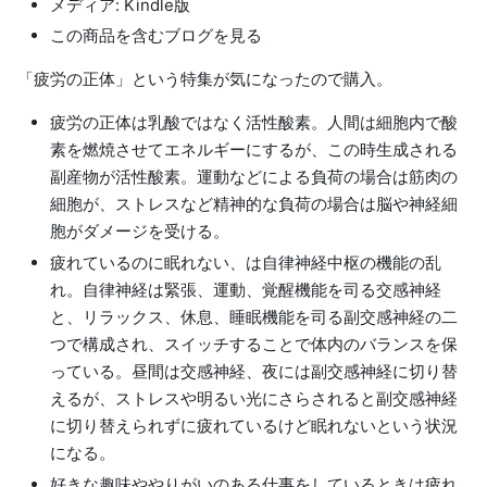
メディア: Kindle版
この商品を含むブログを見る
「疲労の正体」という特集が気になったので購入。
疲労の正体は乳酸ではなく活性酸素。人間は細胞内で酸
素を燃焼させてエネルギーにするが、この時生成される
副産物が活性酸素。運動などによる負荷の場合は筋肉の
細胞が、ストレスなど精神的な負荷の場合は脳や神経細
胞がダメージを受ける。
疲れているのに眠れない、は自律神経中枢の機能の乱
れ。自律神経は緊張、運動、覚醒機能を司る交感神経
と、リラックス、休息、睡眠機能を司る副交感神経の二
つで構成され、スイッチすることで体内のバランスを保
っている。昼間は交感神経、夜には副交感神経に切り替
えるが、ストレスや明るい光にさらされると副交感神経
に切り替えられずに疲れているけど眠れないという状況
になる。
好きな趣味ややりがいのある仕事をしているときは疲れ