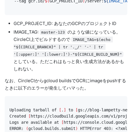
  --tag gcr.io/
$(
GCP_PROJECT_ID
)
/server:
${
IMAGE_TAG
}
GCP_PROJECT_ID: あなたのGCPのプロジェクトID
IMAGE_TAG:
のような値になっている。
master-123
CircleCI上でビルドするので
IMAGE_TAG=$(echo 
"${CIRCLE_BRANCH}" | tr '._/' '-' | tr 
'[:upper:]' '[:lower:]')-"${CIRCLE_BUILD_NUM}"
としている。ただこれはもっと良い生成方法があるかも
しれない。
なお、CircleCIからgcloud buildsでGCRにimageをpushする
ときに以下のエラーが発生してハマった。
Uploading tarball of 
[
.
]
 to 
[
gs://blog-lampetty-net-
Created 
[
https://cloudbuild.googleapis.com/v1/projec
Logs are available at 
[
https://console.cloud.google.
ERROR: 
(
gcloud.builds.submit
)
 HTTPError 403: <?xml 
v