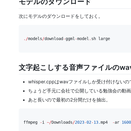
モデルのダウンロード
次にモデルのダウンロードをしておく。
./
models
/
download
-
ggml
-
model
.
sh
large
文字起こしする音声ファイルのwa
whisper.cppはwavファイルしか受け付けない
ちょうど手元に会社で公開している
勉強会の動画
あと長いので最初の2分間だけを抽出。
ffmpeg
-
i
~/
Downloads
/
2023
-
02
-
13.
mp4
-
ar
1600