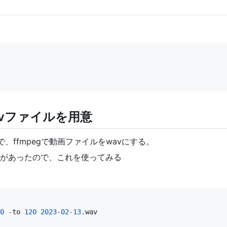
vファイルを用意
ので、ffmpegで動画ファイルをwavにする。
があったので、これを使ってみる
0
-
to
120
2023
-
02
-
13.
wav