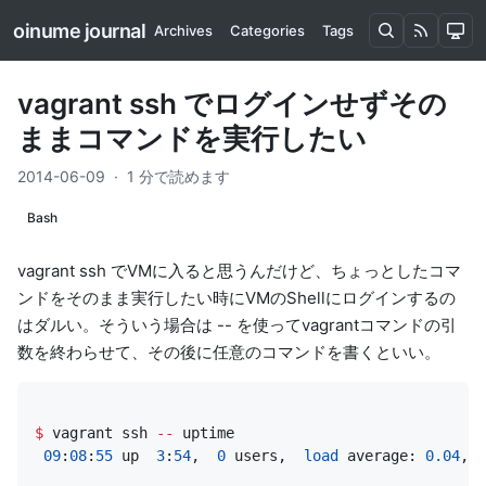
oinume journal
Archives
Categories
Tags
vagrant ssh でログインせずその
ままコマンドを実行したい
2014-06-09
·
1 分で読めます
Bash
vagrant ssh でVMに入ると思うんだけど、ちょっとしたコマ
ンドをそのまま実行したい時にVMのShellにログインするの
はダルい。そういう場合は -- を使ってvagrantコマンドの引
数を終わらせて、その後に任意のコマンドを書くといい。
$
vagrant
ssh
--
uptime
09
:
08
:
55
up
3
:
54
,
0
users
,
load
average
:
0.04
,
0