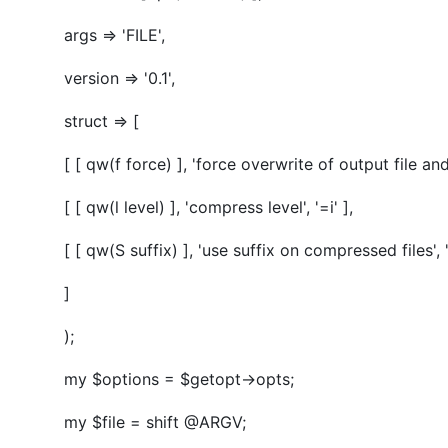
args => 'FILE',
version => '0.1',
struct => [
[ [ qw(f force) ], 'force overwrite of output file an
[ [ qw(l level) ], 'compress level', '=i' ],
[ [ qw(S suffix) ], 'use suffix on compressed files', '
]
);
my $options = $getopt->opts;
my $file = shift @ARGV;