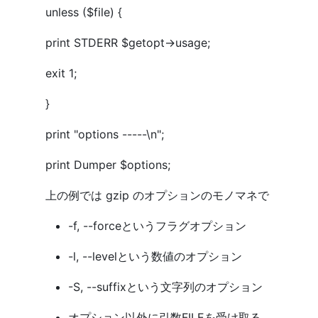
unless ($file) {
print STDERR $getopt->usage;
exit 1;
}
print "options -----\n";
print Dumper $options;
上の例では gzip のオプションのモノマネで
-f, --forceというフラグオプション
-l, --levelという数値のオプション
-S, --suffixという文字列のオプション
オプション以外に引数FILEを受け取る