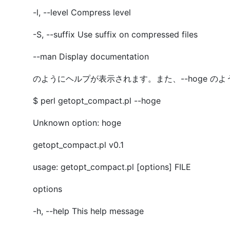
-l, --level Compress level
-S, --suffix Use suffix on compressed files
--man Display documentation
のようにヘルプが表示されます。また、--hoge 
$ perl getopt_compact.pl --hoge
Unknown option: hoge
getopt_compact.pl v0.1
usage: getopt_compact.pl [options] FILE
options
-h, --help This help message