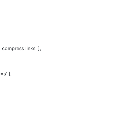
d compress links' ],
=s' ],