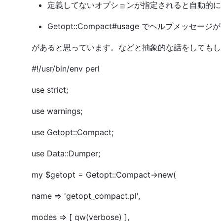
定義してないオプションが指定されると自動的に
Getopt::Compact#usage でヘルプメッセ
があると思っています。などと抽象的な話をしても
#!/usr/bin/env perl
use strict;
use warnings;
use Getopt::Compact;
use Data::Dumper;
my $getopt = Getopt::Compact->new(
name => 'getopt_compact.pl',
modes => [ qw(verbose) ],