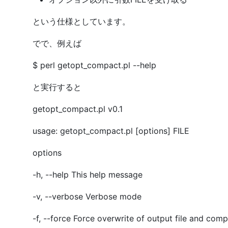
という仕様としています。
でで、例えば
$ perl getopt_compact.pl --help
と実行すると
getopt_compact.pl v0.1
usage: getopt_compact.pl [options] FILE
options
-h, --help This help message
-v, --verbose Verbose mode
-f, --force Force overwrite of output file and comp