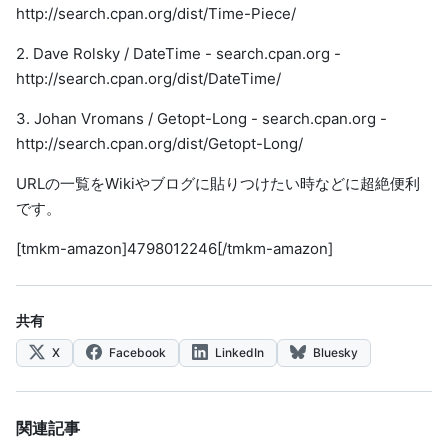
http://search.cpan.org/dist/Time-Piece/
2. Dave Rolsky / DateTime - search.cpan.org -
http://search.cpan.org/dist/DateTime/
3. Johan Vromans / Getopt-Long - search.cpan.org -
http://search.cpan.org/dist/Getopt-Long/
URLの一覧をWikiやブログに貼りつけたい時などに超絶便利
です。
[tmkm-amazon]4798012246[/tmkm-amazon]
共有
X
Facebook
LinkedIn
Bluesky
関連記事