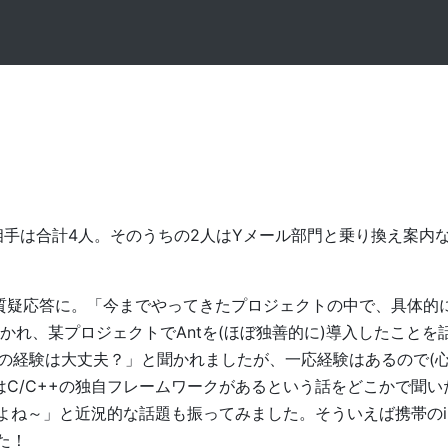
めて相手は合計4人。そのうちの2人はYメール部門と乗り換え案内
質疑応答に。「今までやってきたプロジェクトの中で、具体的
れ、某プロジェクトでAntを(ほぼ独善的に)導入したことを
辺の経験は大丈夫？」と聞かれましたが、一応経験はあるので(
はC/C++の独自フレームワークがあるという話をどこかで聞い
よね～」と近況的な話題も振ってみました。そういえば携帯の
た！