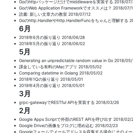
Goのhttpパッケージだけでmiddlewareを実装する
2018/07/
GoのWeb Application Frameworkでオススメは？
2018/07/
読書: 新しい文章力の教室
2018/07/12
Goのhttp.Handlerやhttp.HandlerFuncをちゃんと理解する
2
6月
2018年6月の振り返り
2018/06/28
2018年5月の振り返り
2018/06/02
5月
Generating an unpredictable random value in Go
2018/05/
課金している有料のMacアプリ
2018/05/02
Comparing datetime in Golang
2018/05/02
2018年1Qの振り返り
2018/05/01
2018年4月の振り返り
2018/05/01
3月
grpc-gatewayでRESTful APIを実装する
2018/03/26
2月
Google Apps Scriptで外部のREST APIを呼び出す
2018/02/
Google Driveの画像をブログに埋め込む
2018/02/23
Googleフォームでメールアドレスを収集する場合にそのメ