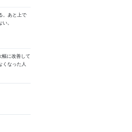
る。あと上で
ない。
を大幅に改善して
なくなった人