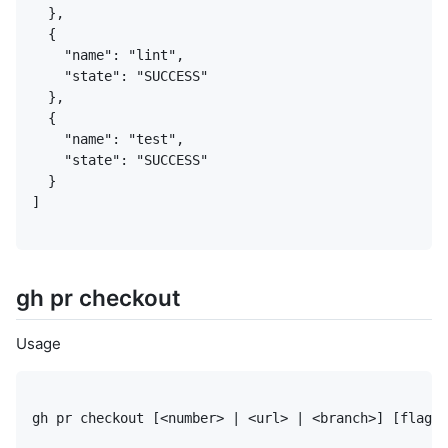
]
gh pr checkout
Usage
gh pr checkout [<number> | <url> | <branch>] [flags]