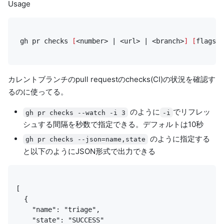
Usage
 gh pr checks 
[
<number> 
|
 <url> 
|
 <branch>
]
[
flags
]
カレントブランチのpull requestのchecks(CI)の状況を確認す
るのに使ってる。
のように
でリフレッ
gh pr checks --watch -i 3
-i
シュする間隔を秒数で指定できる。デフォルトは10秒
のように指定する
gh pr checks --json=name,state
と以下のようにJSON形式で出力できる