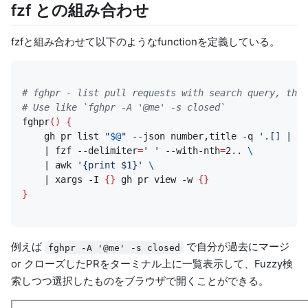
fzf との組み合わせ
fzf
と組み合わせて以下のようなfunctionを定義している。
# fghpr - list pull requests with search query, the
# Use like `fghpr -A '@me' -s closed`
fghpr
()
{
    gh pr list 
"
$@
"
 --json number,title -q 
'.[] | "\
|
 fzf --delimiter
=
' '
 --with-nth
=
2.. 
|
 awk 
'{print $1}'
|
 xargs -I 
{}
 gh pr view -w 
{}
}
例えば
で自分が過去にマージ
fghpr -A '@me' -s closed
or クローズしたPRをターミナル上に一覧表示して、Fuzzy検
索しつつ選択したものをブラウザで開くことができる。