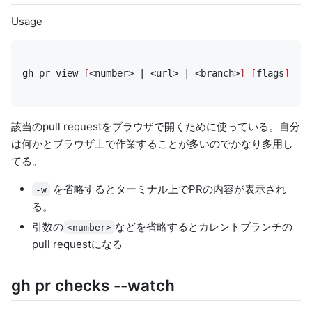
Usage
gh pr view 
[
<number> 
|
 <url> 
|
 <branch>
]
[
flags
]
該当のpull requestをブラウザで開くために使っている。自分
は何かとブラウザ上で作業することが多いのでかなり多用し
てる。
を省略するとターミナル上でPRの内容が表示され
-w
る。
引数の
などを省略するとカレントブランチの
<number>
pull requestになる
gh pr checks --watch