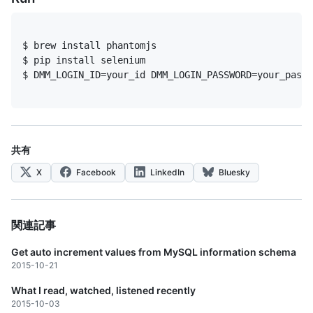
$ DMM_LOGIN_ID=your_id DMM_LOGIN_PASSWORD=your_passw
共有
X
Facebook
LinkedIn
Bluesky
関連記事
Get auto increment values from MySQL information schema
2015-10-21
What I read, watched, listened recently
2015-10-03