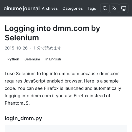
oinume journal
Archives
Categories
Tags
Logging into dmm.com by
Selenium
2015-10-26
·
1 分で読めます
Python
Selenium
in English
I use Selenium to log into dmm.com because dmm.com
requires JavaScript enabled browser. Here is a sample
code. You can see Firefox is launched and automatically
logging into dmm.com if you use Firefox instead of
PhantomJS.
login_dmm.py