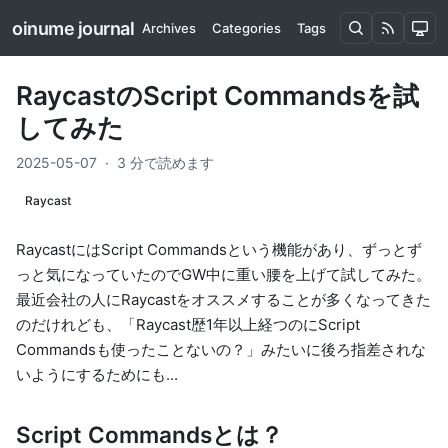
oinume journal
Archives
Categories
Tags
RaycastのScript Commandsを試
してみた
2025-05-07
·
3 分で読めます
Raycast
Raycastには
Script Commands
という機能があり、ずっとず
っと気になっていたのでGW中に重い腰を上げて試してみた。
最近会社の人にRaycastをオススメすることが多くなってきた
のだけれども、「Raycast歴1年以上経つのにScript
Commandsも使ったことないの？」みたいに後ろ指差されな
いようにするためにも...
Script Commandsとは？