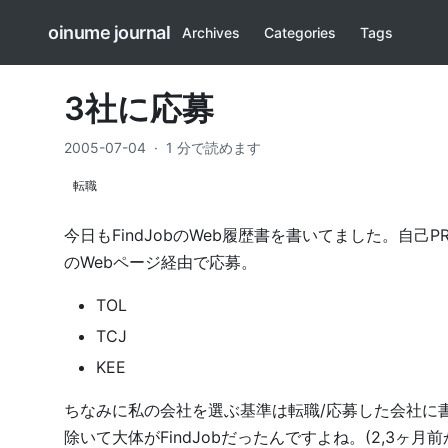
oinume journal
Archives
Categories
Tags
3社に応募
2005-07-04
·
1 分で読めます
転職
今日もFindJobのWeb履歴書を書いてました。自
のWebページ経由で応募。
TOL
TCJ
KEE
ちなみに私の会社を選ぶ基準は
転職/応募した会社
に
除いて大体がFindJobだったんですよね。(2,3