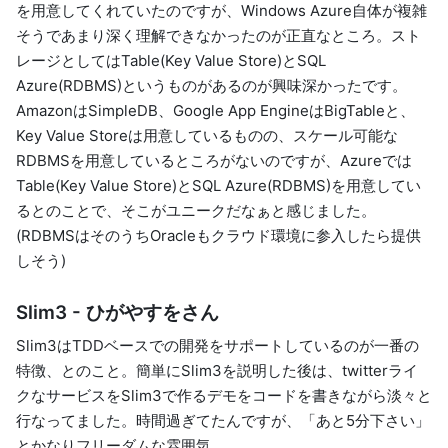
を用意してくれていたのですが、Windows Azure自体が複雑
そうであまり深く理解できなかったのが正直なところ。スト
レージとしてはTable(Key Value Store)とSQL
Azure(RDBMS)というものがあるのが興味深かったです。
AmazonはSimpleDB、Google App EngineはBigTableと、
Key Value Storeは用意しているものの、スケール可能な
RDBMSを用意しているところがないのですが、Azureでは
Table(Key Value Store)とSQL Azure(RDBMS)を用意してい
るとのことで、そこがユニークだなぁと感じました。
(RDBMSはそのうちOracleもクラウド環境に参入したら提供
しそう)
Slim3 - ひがやすをさん
Slim3はTDDベースでの開発をサポートしているのが一番の
特徴、とのこと。簡単にSlim3を説明した後は、twitterライ
クなサービスをSlim3で作るデモをコードを書きながら淡々と
行なってました。時間過ぎてたんですが、「あと5分下さい」
とかなりフリーダムな雰囲気。