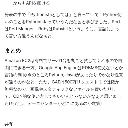
からもAPIを叩ける
発表の中で「Pythonistaとしては」と言っていて、Python使
いのことをPythonistaっていうんだなぁと学びました。Perl
はPerl Monger、RubyはRubyistというように、言語によっ
て言い方違うんだなぁと。
まとめ
Amazon EC2は有料でサーバ1台を丸ごと貸してくれるので自
由にできる一方、Google App EngineはRDBMS使えないとか
言語の制限(今のところPython, Java)があったりでかなり性質
が違うのかなと。ただ、GAEは500万リクエストまでは確か
無料なので、画像やスタティックなファイルを置いたりし
て、CDN的な使い方してもいいんじゃないかなぁと思いまし
た(ただし、データセンターがどこにあるのか次第)
共有