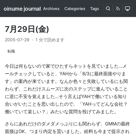
oinume journal
Archives
Categories
Tags
7月29日(金)
2005-07-29
·
1 分で読めます
転職
今日は何もないので家でひたすらネットを見ていました...メ
ールチェックしていると、YAHから「8/3に最終面接やりま
す」の案内が来ています。なんか色々と失敗しているにも関
わらず、これだけスムーズに次のステップに進んでいること
に逆に不安を覚えました...そう言えばYAHで働いている知り
合いがいたことを思い出したので、「YAHってどんな会社？
働いていて楽しい？」みたいな質問を投げてみました。
さらにあれだけのダメダメっぷりにも関わらず、GMMの最終
面接はOK、つまり内定を貰いました。給料も今まで提示され