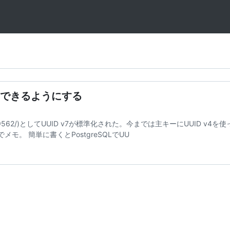
7を生成できるようにする
org/doc/rfc9562/)としてUUID v7が標準化された。今までは主キーにUUID v4
モ。 簡単に書くとPostgreSQLでUU