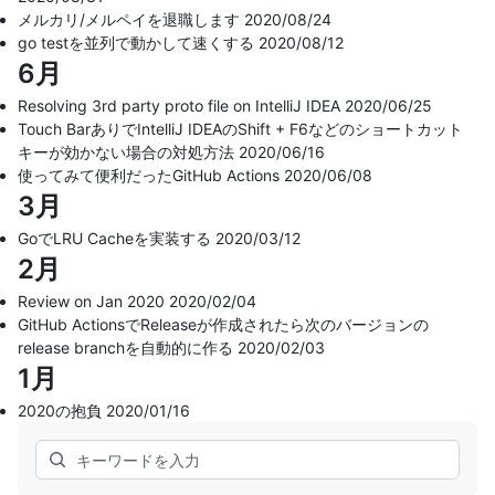
メルカリ/メルペイを退職します
2020/08/24
go testを並列で動かして速くする
2020/08/12
6月
Resolving 3rd party proto file on IntelliJ IDEA
2020/06/25
Touch BarありでIntelliJ IDEAのShift + F6などのショートカット
キーが効かない場合の対処方法
2020/06/16
使ってみて便利だったGitHub Actions
2020/06/08
3月
GoでLRU Cacheを実装する
2020/03/12
2月
Review on Jan 2020
2020/02/04
GitHub ActionsでReleaseが作成されたら次のバージョンの
release branchを自動的に作る
2020/02/03
1月
2020の抱負
2020/01/16
Search