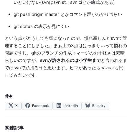
いといけない(svnはsvn st、svn ciとか略式がある)
git push origin master とかコマンド群がわかりづらい
git status の表示が見にくい
という点がどうしても気になったので、慣れ親しんだsvnで管
理することにしました。まぁ上の3点ははっきりいって慣れの
問題ですし、gitのブランチの作成→マージのお手軽さは素晴
らしいのですが、
svnが許されるのは小学生まで
と言われるま
ではsvnで頑張ろうと思います。ヒマがあったら
bazaar
も試
してみたいです。
共有
X
Facebook
LinkedIn
Bluesky
関連記事