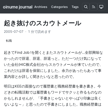
oinume journal
Archives
Categories
Tags
起き抜けのスカウトメール
2005-07-07
·
1 分で読めます
転職
起きて
Find Job !
を開くとまたスカウトメールが...全部興味な
かったので辞退、辞退、辞退っと。ただ一つだけ気になって
いた会社(HIC株式会社)からスカウトメールが来ていたので、
これだけは辞退を保留にしました。余力があったらあって事
業内容とか詳しく聞きたいなと思ったので。
明日はKEEの面接なので履歴書と職務経歴書を書き書き。今
どきの転職活動では履歴書もワードでサクッと作るものなの
かもしれませんが、「手書きじゃないとやっぱり印象は良く
ないよな～」と思ったので手書きにしました。職務経歴書は