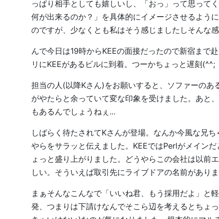
っぱり相手としても嬉しいし、「おっ」って思ってく
何が出来るのか？」を具体的にイメージさせるように
のですが、少なくとも私はそう感じましたしそんな感
んで今日は19時からKEEの面接だったので新宿まで
リにKEEがあるビルに到着。つーかちょっと遅刻(^^;
担当の人(以降Kさん)をお願いすると、ソファーの
がやたらと余っていて変な印象を受けました。あと、
もあるんでしょうねぇ...
しばらく待たされてKさんが登場。なんか今風な兄ち
やらをサラッと伝えました。KEEではPerlがメインだ
ょっと盛り上がりました。どうやらこの会社は以前エ
しい。そういえば取引先にライブドアの名前がありま
まぁそんなこんなで「いいね君、もう採用だよ」と軽
発、つまりは下請けなんでそこら辺を考えるとちょっ